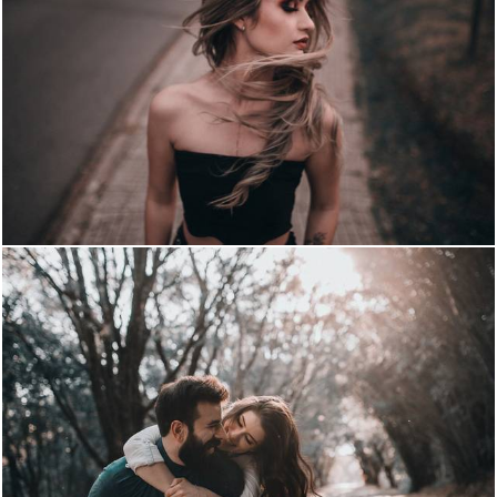
2247
1
2060
0