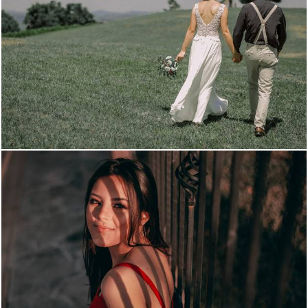
945
0
1445
0